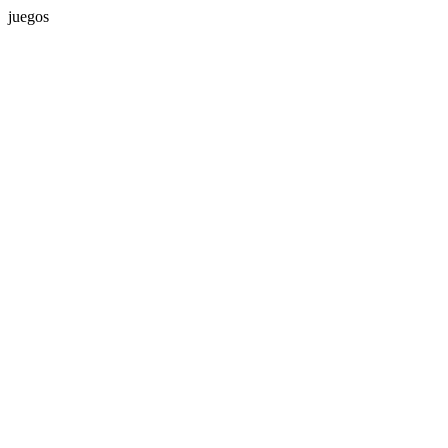
juegos