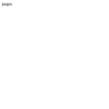
juegos