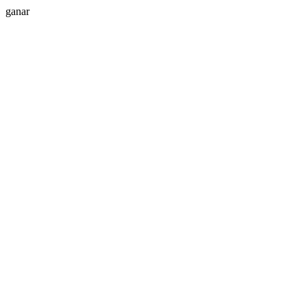
ganar