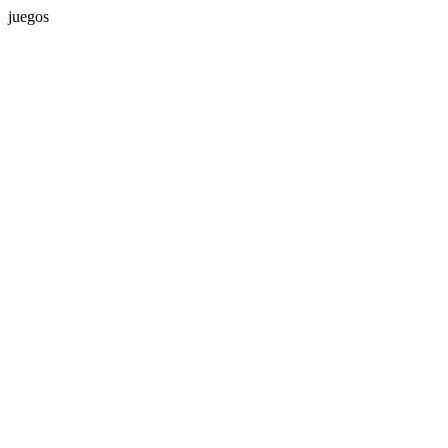
juegos