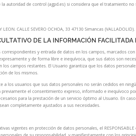
a autoridad de control (agpd.es) si considera que el tratamiento no s
 Y LEON. CALLE SEVERO OCHOA, 33 47130 Simancas (VALLADOLID). 
CULTATIVO DE LA INFORMACIÓN FACILITADA 
as correspondientes y entrada de datos en los campos, marcados con u
xpresamente y de forma libre e inequívoca, que sus datos son necesar
 en los campos restantes. El Usuario garantiza que los datos persona
ción de los mismos.
a los usuarios que sus datos personales no serán cedidos en ningún
á previamente el consentimiento expreso, informado e inequívoco por 
ecesarios para la prestación de un servicio óptimo al Usuario. En cas
os sean completamente ajustados a sus necesidades.
tivas vigentes en protección de datos personales, el RESPONSABLE e
ersonales de su responsabilidad, y manifiestamente con los principio